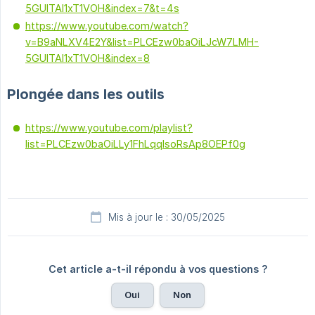
5GUITAl1xT1VOH&index=7&t=4s
https://www.youtube.com/watch?
v=B9aNLXV4E2Y&list=PLCEzw0baOiLJcW7LMH-
5GUITAl1xT1VOH&index=8
Plongée dans les outils
https://www.youtube.com/playlist?
list=PLCEzw0baOiLLy1FhLqqIsoRsAp8OEPf0g
Mis à jour le : 30/05/2025
Cet article a-t-il répondu à vos questions ?
Oui
Non