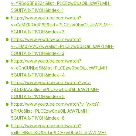
v=YRSqSBF9224&list=PLCEzw0baOiLJcW7LMH-
5GUITAl1xT1VOH&index=1
https://www.youtube.com/watch?
v=CaMZRRA3P6E&list=PLCEzw0baOiLJcW7LMH-
5GUITAl1xT1VOH&index=2
https://www.youtube.com/watch?
v=JEM02vVQkww&list=PLCEzw0baOiLJcW7LMH-
5GUITAl1xT1VOH&index=3
https://www.youtube.com/watch?
v=eCnCUNbo5II&list=PLCEzw0baOiLJcW7LMH-
5GUITAl1xT1VOH&index=4
https://www.youtube.com/watch?v=c-
7jQdXIAAc&list=PLCEzw0baOiLJcW7LMH-
5GUITAl1xT1VOH&index=5
https://www.youtube.com/watch?v=VxxsY-
bPrUc&list=PLCEzw0baOiLJcW7LMH-
5GUITAl1xT1VOH&index=6
https://www.youtube.com/watch?
v=IbTBBulciKQ&list=PLCEzw0baOiLJcW7LMH-