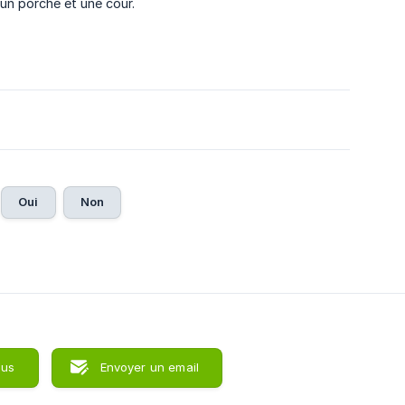
 un porche et une cour.
Oui
Non
ous
Envoyer un email